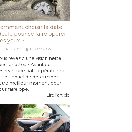
omment choisir la date
déale pour se faire opérer
es yeux ?
15 Juin 2026
NEO VIZION
ous rêvez d’une vision nette
ans lunettes ? Avant de
éserver une date opératoire, il
st essentiel de déterminer
otre meilleur moment pour
ous faire opé...
Lire l'article