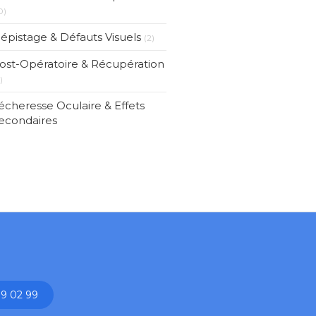
0)
épistage & Défauts Visuels
(2)
ost-Opératoire & Récupération
)
écheresse Oculaire & Effets
econdaires
19 02 99