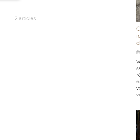
2 articles
C
i
d
V
s
r
e
v
v