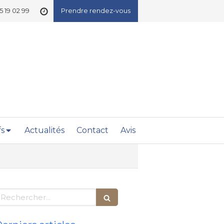
5 19 02 99
Prendre rendez-vous
fs
Actualités
Contact
Avis
echercher