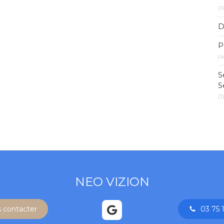
(1
D
P
(4
S
S
(1)
NEO VIZION
 contacter
03 75 