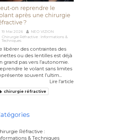
eut‑on reprendre le
olant après une chirurgie
éfractive ?
19 Mai 2026
NEO VIZION
Chirurgie Réfractive : Informations &
Techniques
e libérer des contraintes des
unettes ou des lentilles est déjà
n grand pas vers l’autonomie.
eprendre le volant sans limites
eprésente souvent l’ultim...
Lire l'article
chirurgie réfractive
atégories
hirurgie Réfractive :
nformations & Techniques