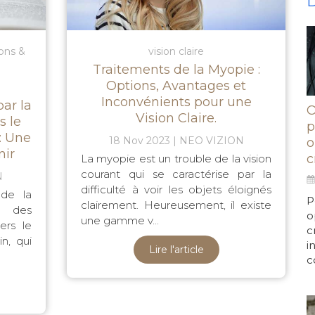
D
ions &
vision claire
Traitements de la Myopie :
Options, Avantages et
Inconvénients pour une
ar la
O
Vision Claire.
s le
p
: Une
18 Nov 2023
NEO VIZION
o
nir
c
La myopie est un trouble de la vision
courant qui se caractérise par la
N
difficulté à voir les objets éloignés
de la
P
clairement. Heureusement, il existe
e des
o
une gamme v...
ers le
c
n, qui
i
Lire l'article
c