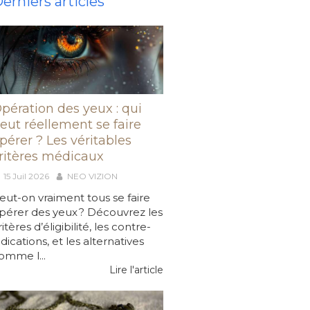
erniers articles
pération des yeux : qui
eut réellement se faire
pérer ? Les véritables
ritères médicaux
15 Juil 2026
NEO VIZION
eut-on vraiment tous se faire
pérer des yeux ? Découvrez les
ritères d’éligibilité, les contre-
ndications, et les alternatives
omme l...
Lire l'article