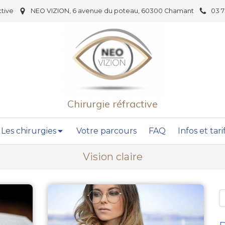
ctive
NEO VIZION, 6 avenue du poteau, 60300 Chamant
03 7
Chirurgie réfractive
Les chirurgies
Votre parcours
FAQ
Infos et tari
Vision claire
R