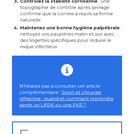
Contrôlez la stabilité cornéenne
: une
topographie de contrôle après sevrage
confirme que la cornée a repris sa forme
naturelle.
Maintenez une bonne hygiène palpébrale
:
nettoyez vos paupières matin et soir avec
des lingettes spécifiques pour réduire le
risque infectieux.
N'hésitez pas à consulter cet article
complémentaire :
Sport et chirurgie
réfractive : quand et comment reprendre
après un LASIK ou une PKR ?