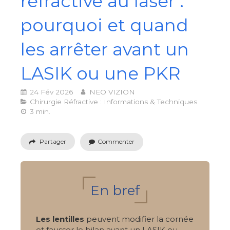
réfractive au laser :
pourquoi et quand
les arrêter avant un
LASIK ou une PKR
24 Fév 2026
NEO VIZION
Chirurgie Réfractive : Informations & Techniques
3 min.
Partager
Commenter
En bref
Les lentilles
peuvent modifier la cornée
et fausser le bilan avant un LASIK ou