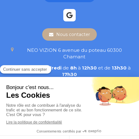
Nous contacter
NEO VIZION
6 avenue du poteau
60300
Chamant
Du
Lundi
au
Vendredi
de
8h
à
12h30
et de
13h30
à
17h30
Plan du site
Mentions légales
©2023 NEO VIZION - Chirurgie réfractive
Création et référencement du site par Simplébo